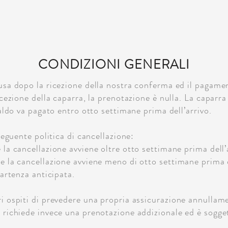
PIANO PRIMO
LA NOSTRA STORIA
LE MARCHE
CONDIZIONI GENERALI
usa dopo la ricezione della nostra conferma ed il pagamen
icezione della caparra, la prenotazione è nulla. La caparr
saldo va pagato entro otto settimane prima dell’arrivo.
seguente politica di cancellazione:
la cancellazione avviene oltre otto settimane prima dell’
e la cancellazione avviene meno di otto settimane prima d
partenza anticipata.
i ospiti di prevedere una propria assicurazione annullame
richiede invece una prenotazione addizionale ed è sogget