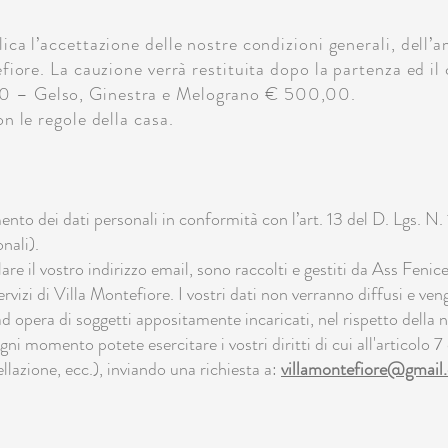
ica l’accettazione delle nostre condizioni generali, dell’
efiore. La cauzione verrà restituita dopo la partenza ed il
0 – Gelso, Ginestra e Melograno € 500,00.
on le regole della casa.
ento dei dati personali in conformità con l’art. 13 del D. Lgs. 
nali).
olare il vostro indirizzo email, sono raccolti e gestiti da Ass Fenice
ervizi di Villa Montefiore. I vostri dati non verranno diffusi e ve
d opera di soggetti appositamente incaricati, nel rispetto della n
gni momento potete esercitare i vostri diritti di cui all'articolo
lazione, ecc.), inviando una richiesta a:
villamontefiore@gmail